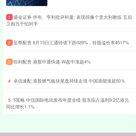
​盛金证券 伊布、亨利批评科曼: 表现得像个意大利教练 五后
1
卫相当于怕对手
​至尊配资 8月13日汇通转债下跌029%，转股溢价率4517%
2
​恒利配资 港股中通快递-W盘中涨超4%
3
​卓信速配 港股燃气板块尾盘持续走强 中国港能涨超50％
4
​5策略 中信国际电讯发布年度业绩 股东应占溢利9.2亿港元
5
同比增长1.1%