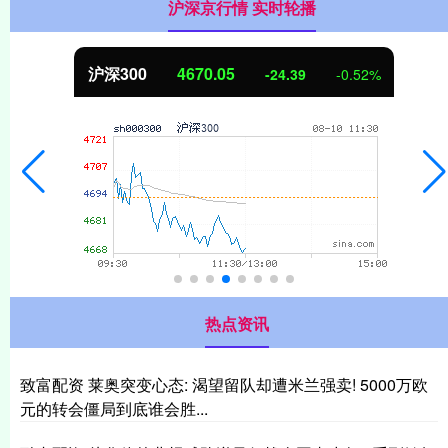
沪深京行情 实时轮播
北证50
1125.45
-8.79
-0.78%
热点资讯
致富配资 莱奥突变心态: 渴望留队却遭米兰强卖! 5000万欧
元的转会僵局到底谁会胜...