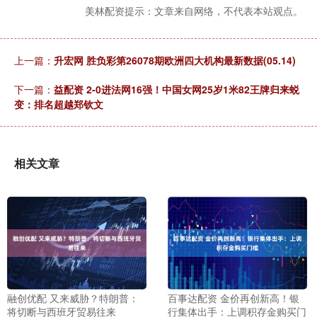
美林配资提示：文章来自网络，不代表本站观点。
上一篇：
升宏网 胜负彩第26078期欧洲四大机构最新数据(05.14)
下一篇：
益配资 2-0进法网16强！中国女网25岁1米82王牌归来蜕
变：排名超越郑钦文
相关文章
融创优配 又来威胁？特朗普：
百事达配资 金价再创新高！银
将切断与西班牙贸易往来
行集体出手：上调积存金购买门