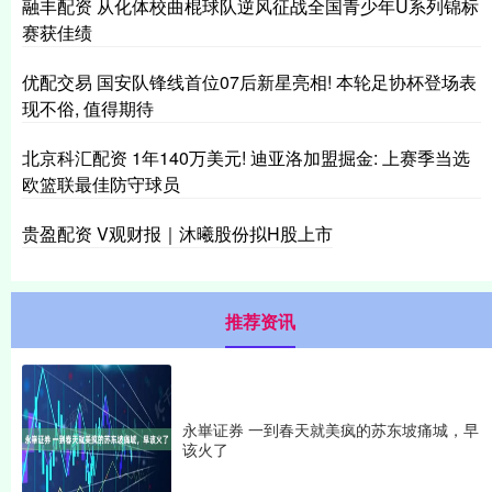
融丰配资 从化体校曲棍球队逆风征战全国青少年U系列锦标
赛获佳绩
优配交易 国安队锋线首位07后新星亮相! 本轮足协杯登场表
现不俗, 值得期待
北京科汇配资 1年140万美元! 迪亚洛加盟掘金: 上赛季当选
欧篮联最佳防守球员
贵盈配资 V观财报｜沐曦股份拟H股上市
推荐资讯
永崋证券 一到春天就美疯的苏东坡痛城，早
该火了