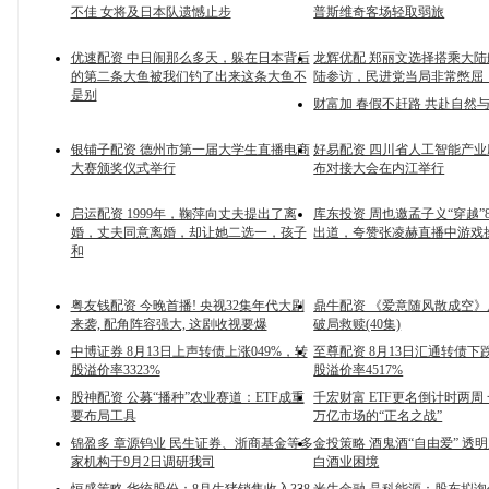
不佳 女将及日本队遗憾止步
普斯维奇客场轻取弱旅
优速配资 中日闹那么多天，躲在日本背后
龙辉优配 郑丽文选择搭乘大
的第二条大鱼被我们钓了出来这条大鱼不
陆参访，民进党当局非常憋屈
是别
财富加 春假不赶路 共赴自然
银铺子配资 德州市第一届大学生直播电商
好易配资 四川省人工智能产
大赛颁奖仪式举行
布对接大会在内江举行
启运配资 1999年，鞠萍向丈夫提出了离
库东投资 周也邀孟子义“穿越”
婚，丈夫同意离婚，却让她二选一，孩子
出道，夸赞张凌赫直播中游戏
和
粤友钱配资 今晚首播! 央视32集年代大剧
鼎牛配资 《爱意随风散成空
来袭, 配角阵容强大, 这剧收视要爆
破局救赎(40集)
中博证券 8月13日上声转债上涨049%，转
至尊配资 8月13日汇通转债下跌
股溢价率3323%
股溢价率4517%
股神配资 公募“播种”农业赛道：ETF成重
千宏财富 ETF更名倒计时两周
要布局工具
万亿市场的“正名之战”
锦盈多 章源钨业 民生证券、浙商基金等多
金投策略 酒鬼酒“自由爱” 透
家机构于9月2日调研我司
白酒业困境