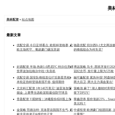
美林
美林配资
»
站点地图
最新文章
优配交易 今日足球看点: 欧联杯资格赛, 北
驰盈优配 切尔西0-1尤文两连败
欧主场死守、葡超豪门碾压苏超
的锋线组合为何失灵?
好易配资 半场-热刺1-0悉尼FC 特尔任意球
博远策略 马卡: 西班牙发行20
世界波加拉格尔中柱+失良机
冠纪念币, 发行量上限为5万枚
优配交易 国安队锋线首位07后新星亮相!
融可赢配资 紧急补强! 阿森纳
本轮足协杯登场表现不俗, 值得期待
两大后卫, 两大主力满血复出!
北京科汇配资 1年140万美元! 迪亚洛加盟
策略池 麻了! 湖人撤销对库明加
掘金: 上赛季当选欧篮联最佳防守球员
签下DPOY!
贵盈配资 V观财报｜沐曦股份拟H股上市
華鑫證券 股价涨超23%，Spac
美元吗？
金策略 范德法特: 克洛普说我我不生气, 范
中盛投资 欧洲豪门组团回家, 
戴克是他弟子&维护也正常
出重围?