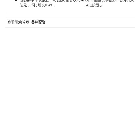
恒盛策略 华统股份：8月生猪销售收入338
米牛金融 晶科能源：股东拟
亿元，环比增长054%
4亿股股份
查看网站首页:
美林配资