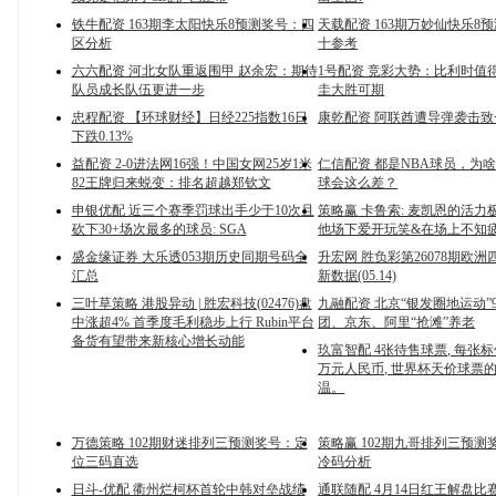
铁牛配资 163期李太阳快乐8预测奖号：四
天载配资 163期万妙仙快乐8
区分析
十参考
六六配资 河北女队重返围甲 赵余宏：期待
1号配资 竞彩大势：比利时值
队员成长队伍更进一步
圭大胜可期
忠程配资 【环球财经】日经225指数16日
康乾配资 阿联酋遭导弹袭击
下跌0.13%
益配资 2-0进法网16强！中国女网25岁1米
仁信配资 都是NBA球员，为
82王牌归来蜕变：排名超越郑钦文
球会这么差？
申银优配 近三个赛季罚球出手少于10次且
策略赢 卡鲁索: 麦凯恩的活力
砍下30+场次最多的球员: SGA
他场下爱开玩笑&在场上不知
盛金缘证券 大乐透053期历史同期号码全
升宏网 胜负彩第26078期欧
汇总
新数据(05.14)
三叶草策略 港股异动 | 胜宏科技(02476)盘
九融配资 北京“银发圈地运动”
中涨超4% 首季度毛利稳步上行 Rubin平台
团、京东、阿里“抢滩”养老
备货有望带来新核心增长动能
玖富智配 4张待售球票, 每张标
万元人民币, 世界杯天价球票
温。
万德策略 102期财迷排列三预测奖号：定
策略赢 102期九哥排列三预测
位三码直选
冷码分析
日斗-优配 衢州烂柯杯首轮中韩对垒战绩
通联随配 4月14日红王解盘比