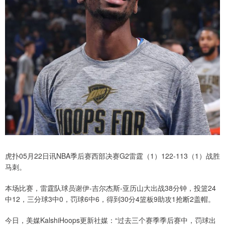
虎扑05月22日讯NBA季后赛西部决赛G2雷霆（1）122-113（1）战胜
马刺。
本场比赛，雷霆队球员谢伊-吉尔杰斯-亚历山大出战38分钟，投篮24
中12，三分球3中0，罚球6中6，得到30分4篮板9助攻1抢断2盖帽。
今日，美媒KalshiHoops更新社媒：“过去三个赛季季后赛中，罚球出