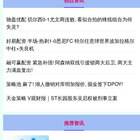
热点资讯
驰盈优配 切尔西0-1尤文两连败, 看似合拍的锋线组合为何
失灵?
好易配资 半场-热刺1-0悉尼FC 特尔任意球世界波加拉格尔
中柱+失良机
融可赢配资 紧急补强! 阿森纳双线引援锁两大后卫, 两大主
力满血复出!
策略池 麻了! 湖人撤销对库明加报价, 掘金签下DPOY!
天金策略 V观财报｜ST长园股东吴启权被刑事立案
推荐资讯