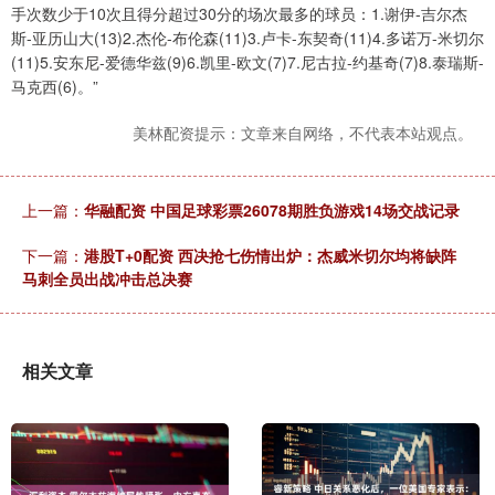
手次数少于10次且得分超过30分的场次最多的球员：1.谢伊-吉尔杰
斯-亚历山大(13)2.杰伦-布伦森(11)3.卢卡-东契奇(11)4.多诺万-米切尔
(11)5.安东尼-爱德华兹(9)6.凯里-欧文(7)7.尼古拉-约基奇(7)8.泰瑞斯-
马克西(6)。”
美林配资提示：文章来自网络，不代表本站观点。
上一篇：
华融配资 中国足球彩票26078期胜负游戏14场交战记录
下一篇：
港股T+0配资 西决抢七伤情出炉：杰威米切尔均将缺阵
马刺全员出战冲击总决赛
相关文章