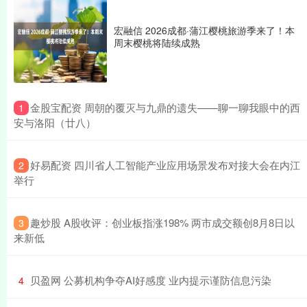
宏融信 2026成都·蒲江樱桃旅游季来了！本
周末樱桃将陆续成熟
​金股宝配资 周朝的覆灭与九鼎的遗失——聊一聊我眼中的西
1
安与洛阳（廿八）
​好易配资 四川省人工智能产业应用场景发布对接大会在内江
2
举行
​趣炒股 A股收评：创业板指涨198% 两市成交额创8月8日以
3
来新低
​贝盈网 公募机构争夺AI好感度 业内提示谨防信息污染
4