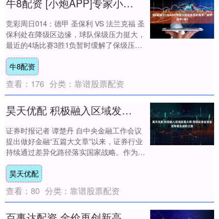
牛8配资 [小炮APP]专家小炜侃球竞彩推荐：德甲西甲2串1
竞彩周日014：德甲 圣保利 VS 法兰克福 圣
保利处在降级区边缘，球队保级压力挺大，
最近的4场比赛3胜1负暂时缓解了保级压
力。法兰克福最近换帅以后开始赢球了....
牛8配资
查看：
176
分类：
靠谱股票配资
昊天优配 积极融入区域发展大局 西部证券走深走实特色化进阶之路
证券时报记者 谭楚丹 自中央金融工作会议
提出做好金融“五篇大文章”以来，证券行业
持续通过差异化路径落实国家战略。作为扎
根西部的券商，西部证券通过系统性布局与
昊天优配
区域....
查看：
80
分类：
靠谱股票配资
百事达配资 金价再创新高！银行集体出手：上调积存金购买门槛