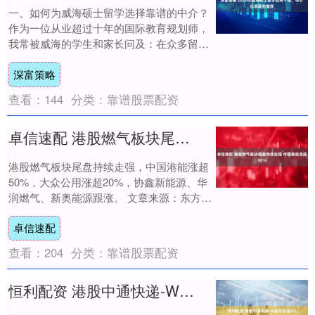
一、如何为威海硕士留学选择靠谱的中介？
作为一位从业超过十年的国际教育规划师，
我常被威海的学生和家长问及：在众多留学
机构中，如何做出明智选择？其核心在于机
深富策略
构服务....
查看：
144
分类：
靠谱股票配资
卓信速配 港股燃气板块尾盘持续走强 中国港能涨超50％
港股燃气板块尾盘持续走强，中国港能涨超
50%，大众公用涨超20%，协鑫新能源、华
润燃气、新奥能源跟涨。 文章来源：东方财
富Choice数据 责任编辑：98 郑重....
卓信速配
查看：
204
分类：
靠谱股票配资
恒利配资 港股中通快递-W盘中涨超4%