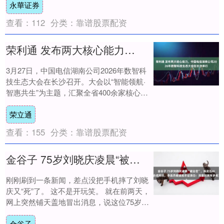
永華证券
然....
查看：
112
分类：
靠谱股票配资
荣利通 发布两大核心能力，中国电信湖南公司2026年数智科技生态大会在长沙举行
3月27日，中国电信湖南公司2026年数智科
技生态大会在长沙召开。大会以“智能领航·
智惠共生”为主题，汇聚全省400余家核心生
态合作伙伴齐聚一堂，共探数智化转型....
荣立通
查看：
155
分类：
靠谱股票配资
金谷子 75岁刘晓庆凌晨“被去世”，陈奕迅AI合成死讯，李连杰被逼脱衣证清白：流量到底有多疯？
刚刚刷到一条新闻，差点没把手机摔了刘晓
庆又“死”了。 这不是开玩笑。 就在前两天，
网上突然铺天盖地冒出消息，说这位75岁的
老戏骨“凌晨在某区家中突发心脏病去世”....
金谷子