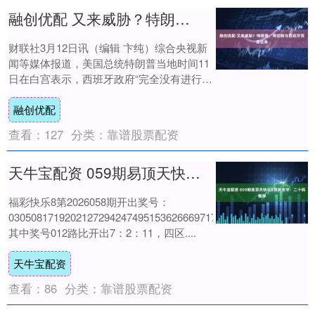
融创优配 又来威胁？特朗普：将切断与西班牙贸易往来
财联社3月12日讯（编辑 卞纯）综合央视新
闻等媒体报道，美国总统特朗普当地时间11
日在白宫表示，西班牙政府“完全没有进行合
作”，并批评其在北约事务中“没有承担应....
融创优配
查看：
127
分类：
靠谱股票配资
天牛宝配资 059期易顶天快乐8预测奖号：二十码推荐
福彩快乐8第2026058期开出奖号：
0305081719202127294247495153626669717480，
其中奖号012路比开出7：2：11，四区....
天牛宝配资
查看：
86
分类：
靠谱股票配资