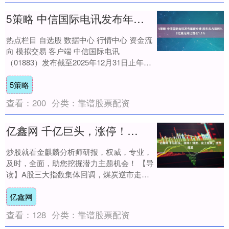
5策略 中信国际电讯发布年度业绩 股东应占溢利9.2亿港元同比增长1.1%
热点栏目 自选股 数据中心 行情中心 资金流
向 模拟交易 客户端 中信国际电讯
（01883）发布截至2025年12月31日止年度
业绩，该集团取得总收入95.67....
5策略
查看：
200
分类：
靠谱股票配资
亿鑫网 千亿巨头，涨停！煤炭、化工板块，逆市爆发
炒股就看金麒麟分析师研报，权威，专业，
及时，全面，助您挖掘潜力主题机会！ 【导
读】A股三大指数集体回调，煤炭逆市走
强，千亿兖矿能源涨停；化工板块逆市爆
亿鑫网
发，电力、....
查看：
128
分类：
靠谱股票配资