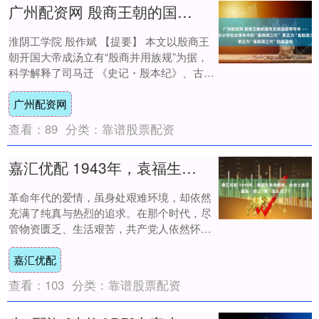
广州配资网 殷商王朝的国号及其国君尊号考 ——兼论教育界将中小学历史课本中的“夏商周三代” 更正为“夏殷周三代”的紧迫性
淮阴工学院 殷作斌 【提要】 本文以殷商王
朝开国大帝成汤立有“殷商并用族规”为据，
科学解释了司马迁 《史记・殷本纪》、古本
《竹书纪年》等国史文献中只“称殷称帝”....
广州配资网
查看：
89
分类：
靠谱股票配资
嘉汇优配 1943年，袁福生奉命相亲，女战士羞涩直言：脸上“疤”怎么没了？
革命年代的爱情，虽身处艰难环境，却依然
充满了纯真与热烈的追求。在那个时代，尽
管物资匮乏、生活艰苦，共产党人依然怀抱
对爱情的美好憧憬，保持着对真挚情感的渴
嘉汇优配
望。 1....
查看：
103
分类：
靠谱股票配资