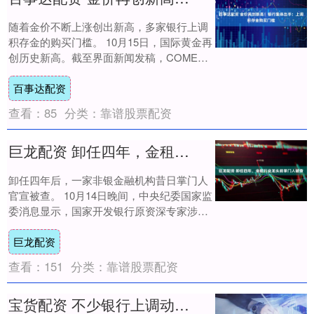
随着金价不断上涨创出新高，多家银行上调
积存金的购买门槛。 10月15日，国际黄金再
创历史新高。截至界面新闻发稿，COMEX
黄金突破4200美元/盎司大关，最高触....
百事达配资
查看：
85
分类：
靠谱股票配资
巨龙配资 卸任四年，金租行业龙头前掌门人被查
卸任四年后，一家非银金融机构昔日掌门人
官宣被查。 10月14日晚间，中央纪委国家监
委消息显示，国家开发银行原资深专家涉嫌
严重违纪违法接受审查调查。王学东于
巨龙配资
201....
查看：
151
分类：
靠谱股票配资
宝货配资 不少银行上调动账短信通知金额起点