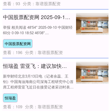
查看：
93
分类：
靠谱股票配资
中国股票配资网 2025-09-12 中国财经60分
举报 相关阅读 48'54'' 2025-09-10 中国财经
60分 0 09-10 18:52 46'08''....
中国股票配资网
查看：
196
分类：
靠谱股票配资
恒瑞盈 雷亚飞：建议加快推动海南省低空经济发展
新华财经北京3月13日电（记者余蕊、王
钊）中国海油海南公司深海工程研究中心首
席工程师雷亚飞近日在接受记者采访时表
示，海南省发展低空经济拥有政策与改革先
恒瑞盈
发优势、自....
查看：
109
分类：
靠谱股票配资