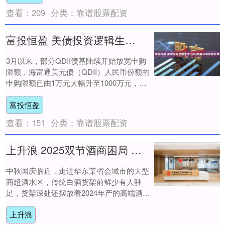
查看：
209
分类：
靠谱股票配资
富投恒盈 美债投资逻辑生变 QDII债基仍有配置价值
3月以来，部分QDII债基陆续开始放宽申购
限额，海富通美元债（QDII）人民币份额的
申购限额已由1万元大幅升至1000万元，部
分美债专户产品还出现了清盘的情况。....
富投恒盈
查看：
151
分类：
靠谱股票配资
上升浪 2025双节酒商困局 库存压顶下, 低度化能否突围
中秋国庆临近，走进华东某省会城市的大型
商超酒水区，传统白酒货架前鲜少有人驻
足，货架深处还摆放着2024年产的高端酒礼
盒；与之形成反差的是，低度酒陈列区前不
上升浪
时有消....