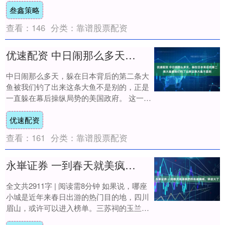
叁鑫策略
查看：
146
分类：
靠谱股票配资
优速配资 中日闹那么多天，躲在日本背后的第二条大鱼被我们钓了出来这条大鱼不是别
中日闹那么多天，躲在日本背后的第二条大
鱼被我们钓了出来这条大鱼不是别的，正是
一直躲在幕后操纵局势的美国政府。 这一判
断绝非无凭无据的猜测，美国介入并操控中
优速配资
日关系....
查看：
161
分类：
靠谱股票配资
永崋证券 一到春天就美疯的苏东坡痛城，早该火了
全文共2911字 | 阅读需8分钟 如果说，哪座
小城是近年来春日出游的热门目的地，四川
眉山，或许可以进入榜单。三苏祠的玉兰
花、紫藤花、海棠点缀了被细雨滋润的盎