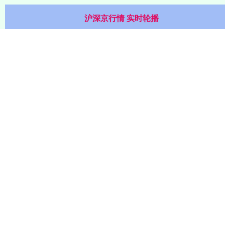
沪深京行情 实时轮播
北证50
1134.24
11.37
1.01%
靠谱股票配资
美林配资,实盘配资公司,靠谱股票配资,配资开户,致力于股票
配资服务多年，我们凭借卓越的服务质量和专业的团队，跻