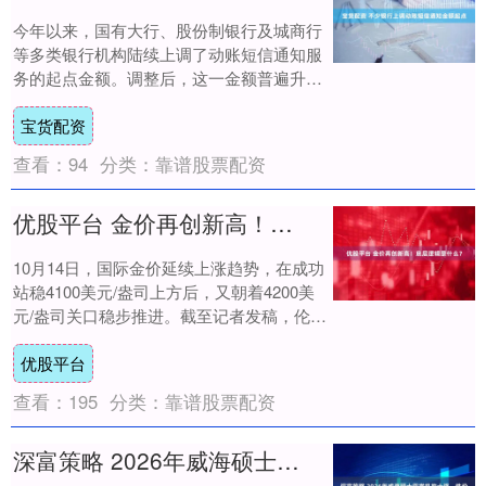
今年以来，国有大行、股份制银行及城商行
等多类银行机构陆续上调了动账短信通知服
务的起点金额。调整后，这一金额普遍升到
100元至500元区间，部分银行甚至将门槛提
宝货配资
至....
查看：
94
分类：
靠谱股票配资
优股平台 金价再创新高！底层逻辑是什么？
10月14日，国际金价延续上涨趋势，在成功
站稳4100美元/盎司上方后，又朝着4200美
元/盎司关口稳步推进。截至记者发稿，伦敦
金现报4140.6美元/盎司，日....
优股平台
查看：
195
分类：
靠谱股票配资
深富策略 2026年威海硕士留学机构十强，性价比高服务推荐