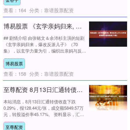
查看：
164
分类：
靠谱股票配资
博易股票 《玄学亲妈归来, 爆改反派儿子》玄学逆袭爽翻与温情救赎(70集)
## 剧情介绍 由张铭文＆余沛杉主演的短剧
《玄学亲妈归来，爆改反派儿子》（70
集），以玄学力量为引，编织出亲妈与反派
儿子的救赎博弈，每一集都藏着让人屏息的
博易股票
冲突与....
查看：
158
分类：
靠谱股票配资
至尊配资 8月13日汇通转债下跌029%，转股溢价率4517%
本站消息，8月13日汇通转债收盘下跌
0.29%，报128.44元/张，成交额5849.57万
元，转股溢价率45.17%。 资料显示，汇通
转债信用级别为“AA-”....
至尊配资