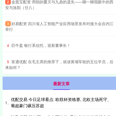
​金股宝配资 周朝的覆灭与九鼎的遗失——聊一聊我眼中的西
2
安与洛阳（廿八）
​好易配资 四川省人工智能产业应用场景发布对接大会在内江
3
举行
​巨牛盈 银行系信托，迎新董事长！
4
​富通优配 在毛主席的推荐下，就读黄埔军校的五位学员，后
5
来如何？
最新文章
优配交易 今日足球看点: 欧联杯资格赛, 北欧主场死守、
1、
葡超豪门碾压苏超