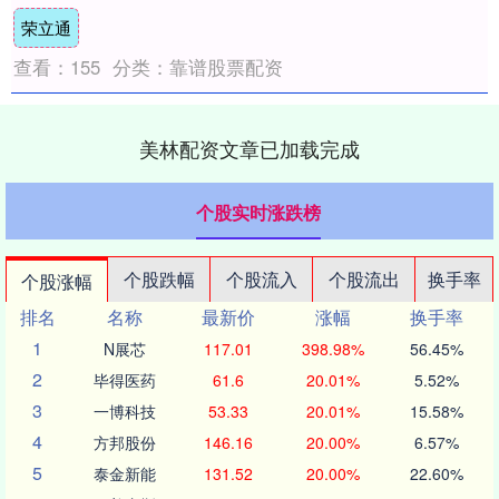
态合作伙伴齐聚一堂，共探数智化转型....
荣立通
查看：
155
分类：
靠谱股票配资
美林配资文章已加载完成
个股实时涨跌榜
个股跌幅
个股流入
个股流出
换手率
个股涨幅
排名
名称
最新价
涨幅
换手率
1
N展芯
117.01
398.98%
56.45%
2
毕得医药
61.6
20.01%
5.52%
3
一博科技
53.33
20.01%
15.58%
4
方邦股份
146.16
20.00%
6.57%
5
泰金新能
131.52
20.00%
22.60%