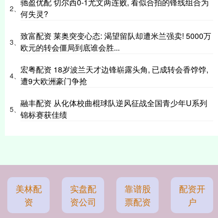
驰盈优配 切尔西0-1尤文两连败, 看似合拍的锋线组合为
2、
何失灵?
致富配资 莱奥突变心态: 渴望留队却遭米兰强卖! 5000万
3、
欧元的转会僵局到底谁会胜...
宏粤配资 18岁波兰天才边锋崭露头角, 已成转会香饽饽,
4、
遭9大欧洲豪门争抢
融丰配资 从化体校曲棍球队逆风征战全国青少年U系列
5、
锦标赛获佳绩
美林配
实盘配
靠谱股
配资开
资
资公司
票配资
户