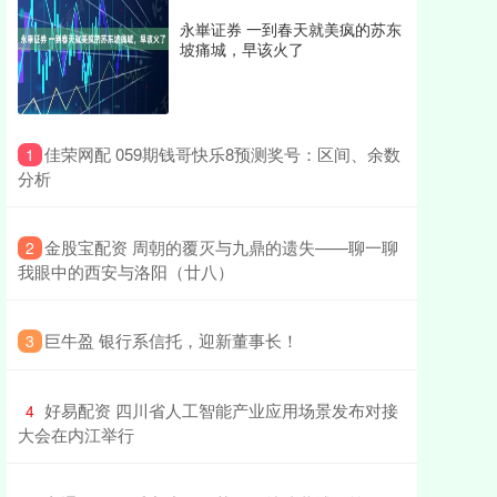
永崋证券 一到春天就美疯的苏东
坡痛城，早该火了
​佳荣网配 059期钱哥快乐8预测奖号：区间、余数
1
分析
​金股宝配资 周朝的覆灭与九鼎的遗失——聊一聊
2
我眼中的西安与洛阳（廿八）
​巨牛盈 银行系信托，迎新董事长！
3
​好易配资 四川省人工智能产业应用场景发布对接
4
大会在内江举行