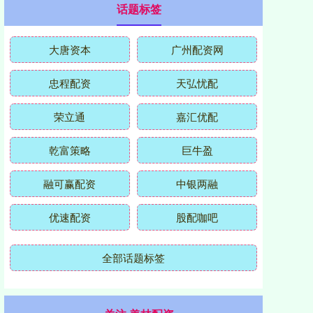
话题标签
大唐资本
广州配资网
忠程配资
天弘忧配
荣立通
嘉汇优配
乾富策略
巨牛盈
融可赢配资
中银两融
优速配资
股配咖吧
全部话题标签