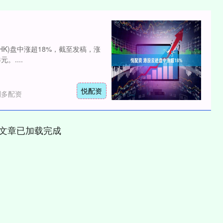
0.HK)盘中涨超18%，截至发稿，涨
。....
悦配资
利多配资
文章已加载完成