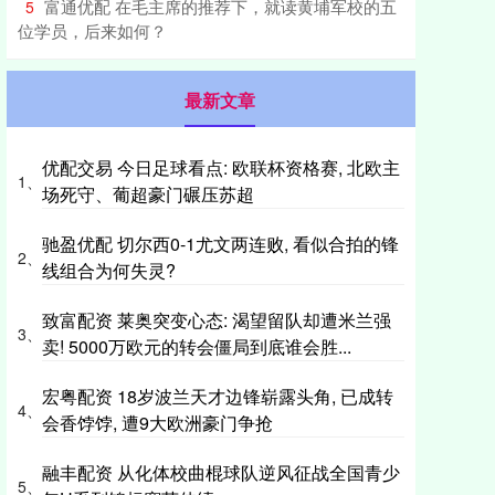
​富通优配 在毛主席的推荐下，就读黄埔军校的五
5
位学员，后来如何？
最新文章
优配交易 今日足球看点: 欧联杯资格赛, 北欧主
1、
场死守、葡超豪门碾压苏超
驰盈优配 切尔西0-1尤文两连败, 看似合拍的锋
2、
线组合为何失灵?
致富配资 莱奥突变心态: 渴望留队却遭米兰强
3、
卖! 5000万欧元的转会僵局到底谁会胜...
宏粤配资 18岁波兰天才边锋崭露头角, 已成转
4、
会香饽饽, 遭9大欧洲豪门争抢
融丰配资 从化体校曲棍球队逆风征战全国青少
5、